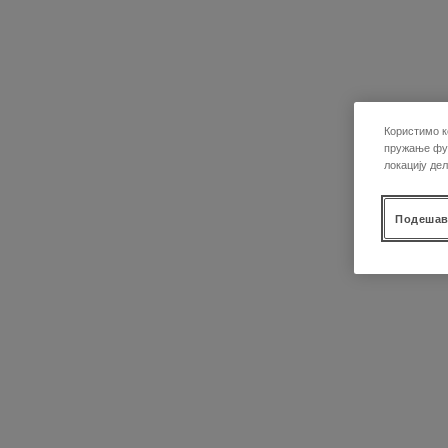
Користимо к
пружање фун
локацију де
Подешав