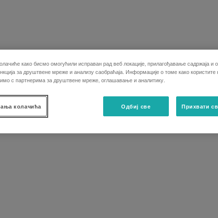
олачиће како бисмо омогућили исправан рад веб локације, прилагођавање садржаја и о
кција за друштвене мреже и анализу саобраћаја. Информације о томе како користите
лимо с партнерима за друштвене мреже, оглашавање и аналитику.
ања колачића
Одбиј све
Прихвати св