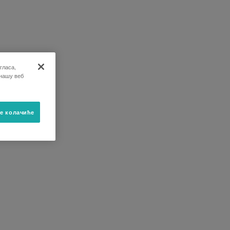
гласа,
 нашу веб
е колачиће