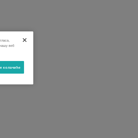
гласа,
 нашу веб
е колачиће