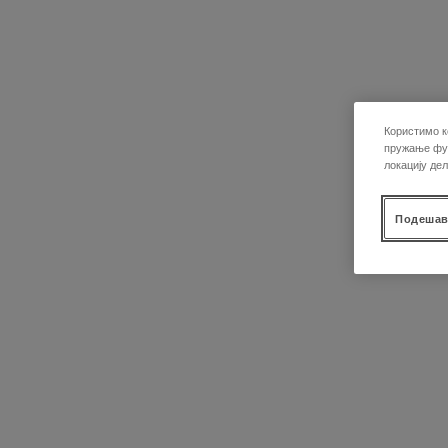
Користимо к
пружање фун
локацију де
Подешав