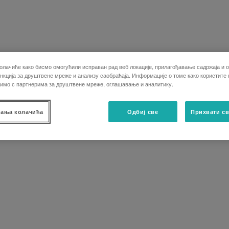
олачиће како бисмо омогућили исправан рад веб локације, прилагођавање садржаја и о
кција за друштвене мреже и анализу саобраћаја. Информације о томе како користите
лимо с партнерима за друштвене мреже, оглашавање и аналитику.
ања колачића
Одбиј све
Прихвати св