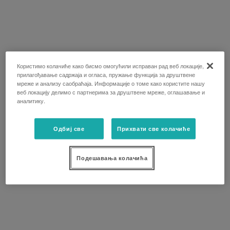
Користимо колачиће како бисмо омогућили исправан рад веб локације,
прилагођавање садржаја и огласа, пружање функција за друштвене
мреже и анализу саобраћаја. Информације о томе како користите нашу
веб локацију делимо с партнерима за друштвене мреже, оглашавање и
аналитику.
Одбиј све
Прихвати све колачиће
Подешавања колачића