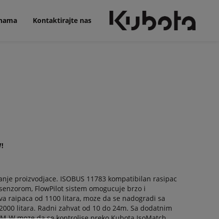
nama
Kontaktirajte nas
!
nje proizvodjace. ISOBUS 11783 kompatibilan rasipac
senzorom, FlowPilot sistem omogucuje brzo i
a raipaca od 1100 litara, moze da se nadogradi sa
000 litara. Radni zahvat od 10 do 24m. Sa dodatnim
SM-W moze da se kontrolise preko Kubota IsoMatch