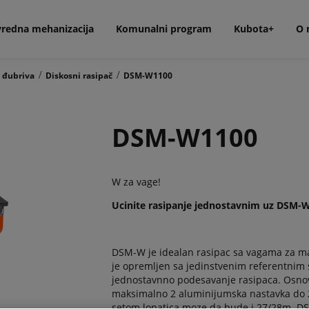
vredna mehanizacija
Komunalni program
Kubota+
O 
/
/
 đubriva
Diskosni rasipač
DSM-W1100
DSM-W1100
W za vage!
Ucinite rasipanje jednostavnim uz DSM-W
DSM-W je idealan rasipac sa vagama za ma
je opremljen sa jedinstvenim referentnim 
jednostavnno podesavanje rasipaca. Osnov
maksimalno 2 aluminijumska nastavka do 2
setom lopatica moze da bude i 27/28m. D