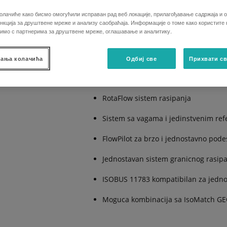
Tellus ili Tellus Go. Velika preciznost u sv
олачиће како бисмо омогућили исправан рад веб локације, прилагођавање садржаја и о
troskove i povecava kvalitet!
кција за друштвене мреже и анализу саобраћаја. Информације о томе како користите
лимо с партнерима за друштвене мреже, оглашавање и аналитику.
Prednosti:
ања колачића
Одбиј све
Прихвати св
RotaFlow sistem rasipanja
Sistem sa vagama i jedinstvenim re
FlowPilot za brzo i jednostavno pod
Jednostavan sistem granicnog rasip
ISOBUS 11783 kompatibilan za jedno
Moguca kombinacija sa IsoMatch 