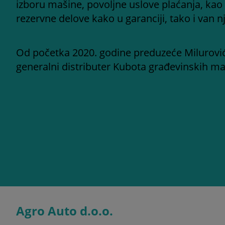
izboru mašine, povoljne uslove plaćanja, kao 
rezervne delove kako u garanciji, tako i van nj
Od početka 2020. godine preduzeće Milurovi
generalni distributer Kubota građevinskih ma
Agro Auto d.o.o.