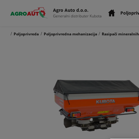
Agro Auto d.o.o.
Poljopri
Generalni distributer Kubota
/
/
/
Poljoprivreda
Poljoprivredna mehanizacija
Rasipači mineralnih