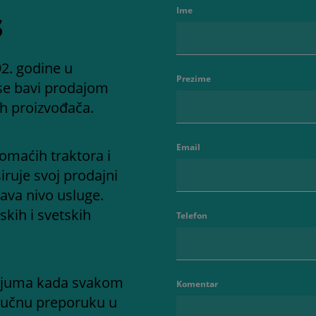
s
Ime
2. godine u
Prezime
se bavi prodajom
ih proizvođača.
Email
omaćih traktora i
iruje svoj prodajni
ava nivo usluge.
kih i svetskih
Telefon
adijuma kada svakom
Komentar
ručnu preporuku u