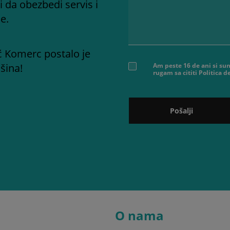
i da obezbedi servis i
e.
ć Komerc postalo je
šina!
Am peste 16 de ani si sun
rugam sa cititi Politica 
Pošalji
O nama