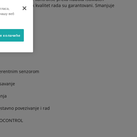
im uslovima i visok kvalitet rada su garantovani. Smanjuje
гласа,
 нашу веб
е колачиће
ferentnim senzorom
esavanje
anja
stavno povezivanje i rad
GEOCONTROL