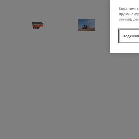
Користимо к
пружање фун
локацију де
Подешав