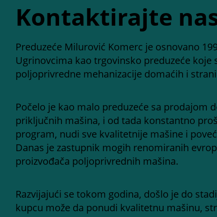
Kontaktirajte na
Preduzeće Milurović Komerc je osnovano 199
Ugrinovcima kao trgovinsko preduzeće koje 
poljoprivredne mehanizacije domaćih i stran
Počelo je kao malo preduzeće sa prodajom d
priključnih mašina, i od tada konstantno proš
program, nudi sve kvalitetnije mašine i poveć
Danas je zastupnik mogih renomiranih evrops
proizvođača poljoprivrednih mašina.
Razvijajući se tokom godina, došlo je do st
kupcu može da ponudi kvalitetnu mašinu, st