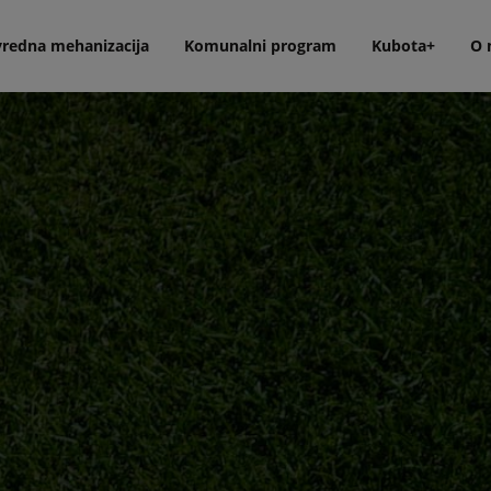
vredna mehanizacija
Komunalni program
Kubota+
O 