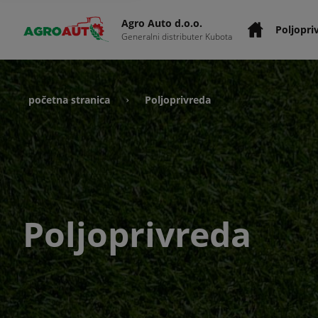
Agro Auto d.o.o.
Poljopri
Generalni distributer Kubota
početna stranica
Poljoprivreda
›
Poljoprivreda