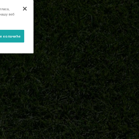
гласа,
 нашу веб
е колачиће