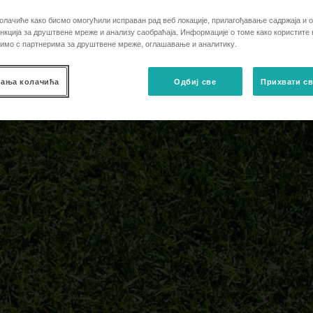
олачиће како бисмо омогућили исправан рад веб локације, прилагођавање садржаја и о
кција за друштвене мреже и анализу саобраћаја. Информације о томе како користите
лимо с партнерима за друштвене мреже, оглашавање и аналитику.
ања колачића
Одбиј све
Прихвати св