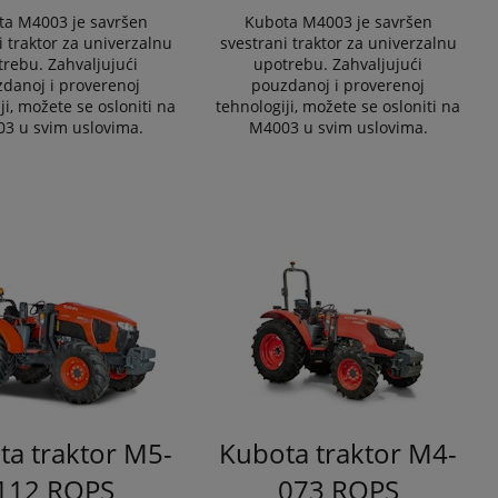
ta M4003 je savršen
Kubota M4003 je savršen
i traktor za univerzalnu
svestrani traktor za univerzalnu
rebu. Zahvaljujući
upotrebu. Zahvaljujući
danoj i proverenoj
pouzdanoj i proverenoj
ji, možete se osloniti na
tehnologiji, možete se osloniti na
3 u svim uslovima.
M4003 u svim uslovima.
ta traktor M5-
Kubota traktor M4-
112 ROPS
073 ROPS