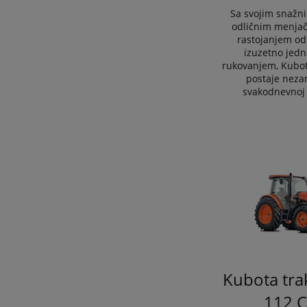
Sa svojim snažn
odličnim menjač
rastojanjem od 
izuzetno jed
rukovanjem, Kubo
postaje neza
svakodnevnoj 
Kubota tra
112 