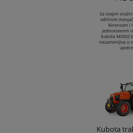
Sa svojim snažn
odličnim menjač
klirensom i 
jednostavnim r
Kubota M5002 b
nezamenljiva u 
upotre
Kubota tra