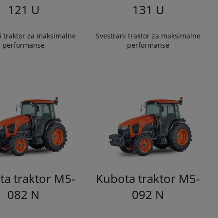
121 U
131 U
i traktor za maksimalne
Svestrani traktor za maksimalne
performanse
performanse
ta traktor M5-
Kubota traktor M5-
082 N
092 N