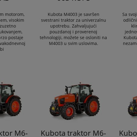
im motorom,
Kubota M4003 je savršen
Sa svo
em, visokim
svestrani traktor za univerzalnu
odličn
izuzetno
upotrebu. Zahvaljujući
kl
ukovanjem,
pouzdanoj i proverenoj
jedno
rzo postaje
tehnologiji, možete se osloniti na
Kubot
svakodnevnoj
M4003 u svim uslovima.
nezame
bi
ktor M6-
Kubota traktor M6-
Kubo