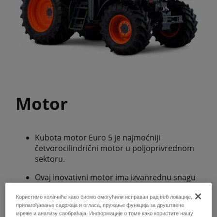
Motor
Kubota motor Euro 5 je najmoćniji
četvorocilindrični motor u poljoprivrednom
sektoru.
Ovaj inovativni motor ima izvanrednu snagu
u kombinaciji sa malom potrošnjom goriva.
Користимо колачиће како бисмо омогућили исправан рад веб локације,
прилагођавање садржаја и огласа, пружање функција за друштвене
6,1-litarski četvorocilindrični motor
мреже и анализу саобраћаја. Информације о томе како користите нашу
isporučuje konstantan obrtni moment u