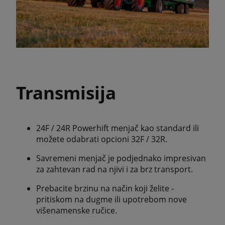
Transmisija
24F / 24R Powerhift menjač kao standard ili
možete odabrati opcioni 32F / 32R.
Savremeni menjač je podjednako impresivan
za zahtevan rad na njivi i za brz transport.
Prebacite brzinu na način koji želite -
pritiskom na dugme ili upotrebom nove
višenamenske ručice.