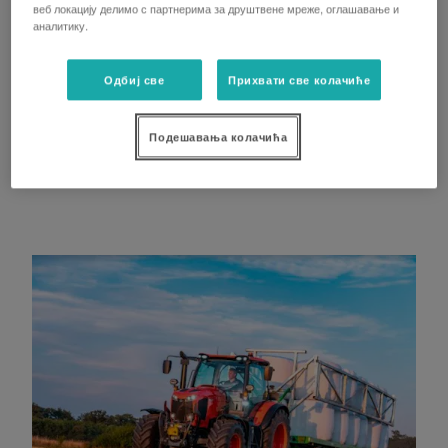
веб локацију делимо с партнерима за друштвене мреже, оглашавање и
širokom opsegu brzina.
аналитику.
Funkcija Powerboost-a pruža dodatnih 20 KS
za transportne radove.
Одбиј све
Прихвати све колачиће
Veliki kapacitet rezervoara za gorivo od 230
Подешавања колачића
litara omogućava Vam rad bez čestog
punjenja gorivom.