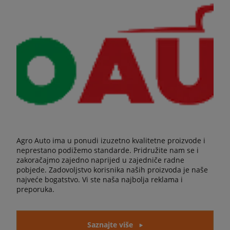
Agro Auto ima u ponudi izuzetno kvalitetne proizvode i
neprestano podižemo standarde. Pridružite nam se i
zakoračajmo zajedno naprijed u zajedniče radne
pobjede. Zadovoljstvo korisnika naših proizvoda je naše
najveće bogatstvo. Vi ste naša najbolja reklama i
preporuka.
Saznajte više