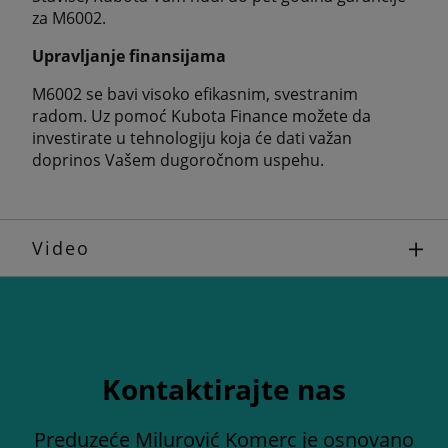
za M6002.
Upravljanje finansijama
M6002 se bavi visoko efikasnim, svestranim
radom. Uz pomoć Kubota Finance možete da
investirate u tehnologiju koja će dati važan
doprinos Vašem dugoročnom uspehu.
Video
Kontaktirajte nas
Preduzeće Milurović Komerc je osnovano