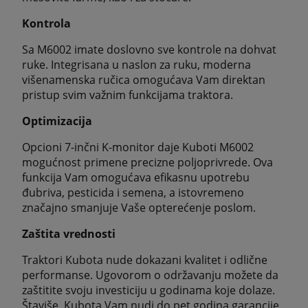
Kontrola
Sa M6002 imate doslovno sve kontrole na dohvat
ruke. Integrisana u naslon za ruku, moderna
višenamenska ručica omogućava Vam direktan
pristup svim važnim funkcijama traktora.
Optimizacija
Opcioni 7-inčni K-monitor daje Kuboti M6002
mogućnost primene precizne poljoprivrede. Ova
funkcija Vam omogućava efikasnu upotrebu
đubriva, pesticida i semena, a istovremeno
značajno smanjuje Vaše opterećenje poslom.
Zaštita vrednosti
Traktori Kubota nude dokazani kvalitet i odlične
performanse. Ugovorom o održavanju možete da
zaštitite svoju investiciju u godinama koje dolaze.
Štaviše, Kubota Vam nudi do pet godina garancije