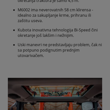
okretanja traktora je samo 4,5 m.
M6002 ima neverovatnih 58 cm klirensa -
idealno za sakupljanje krme, prihranu ili
zaštitu useva.
Kubota inovativna tehnologija Bi-Speed čini
okretanje još lakšim i nežnijim.
Uski manevri ne predstavljaju problem, čak ni
sa potpuno podignutim prednjim
utovarivačem.