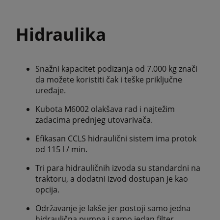
Hidraulika
Snažni kapacitet podizanja od 7.000 kg znači
da možete koristiti čak i teške priključne
uređaje.
Kubota M6002 olakšava rad i najtežim
zadacima prednjeg utovarivača.
Efikasan CCLS hidraulični sistem ima protok
od 115 l / min.
Tri para hidrauličnih izvoda su standardni na
traktoru, a dodatni izvod dostupan je kao
opcija.
Održavanje je lakše jer postoji samo jedna
hidraulična pumpa i samo jedan filter.