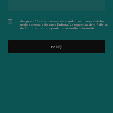
Am peste 16 de ani si sunt de acord cu utilizarea datelor
mele personale de catre Kubota. Va rugam sa cititi Politica
de Confidentialitate pentru mai multe informatii.
Pošalji