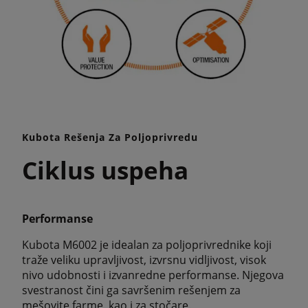
Kubota Rešenja Za Poljoprivredu
Ciklus uspeha
Performanse
Kubota M6002 je idealan za poljoprivrednike koji
traže veliku upravljivost, izvrsnu vidljivost, visok
nivo udobnosti i izvanredne performanse. Njegova
svestranost čini ga savršenim rešenjem za
mešovite farme, kao i za stočare.