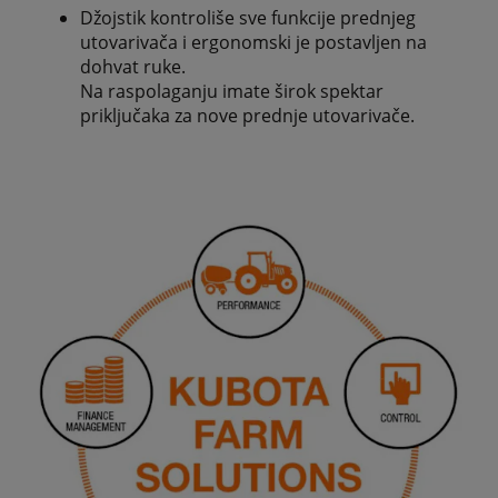
Džojstik kontroliše sve funkcije prednjeg
utovarivača i ergonomski je postavljen na
dohvat ruke.
Na raspolaganju imate širok spektar
priključaka za nove prednje utovarivače.