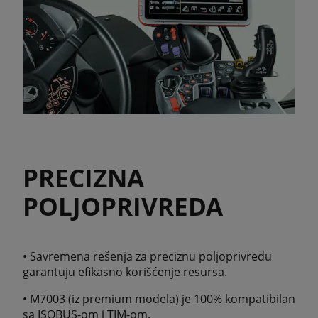
PRECIZNA
POLJOPRIVREDA
• Savremena rešenja za preciznu poljoprivredu
garantuju efikasno korišćenje resursa.
• M7003 (iz premium modela) je 100% kompatibilan
sa ISOBUS-om i TIM-om.