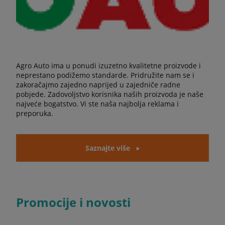
Agro Auto ima u ponudi izuzetno kvalitetne proizvode i
neprestano podižemo standarde. Pridružite nam se i
zakoračajmo zajedno naprijed u zajedniče radne
pobjede. Zadovoljstvo korisnika naših proizvoda je naše
najveće bogatstvo. Vi ste naša najbolja reklama i
preporuka.
Saznajte više
Promocije i novosti