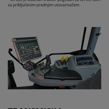
sa priključenim prednjim utovarivačem.