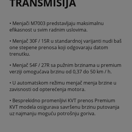
TRANSMISIJA
• Menjači M7003 predstavljaju maksimalnu
efikasnost u svim radnim uslovima.
• Menjač 30F / 15R u standardnoj varijanti nudi baš
one stepene prenosa koji odgovaraju datom
trenutku.
• Menjač 54F / 27R sa pužnim brzinama u premium
verziji omogućava brzinu od 0,37 do 50 km / h.
• U automatskom režimu menjač menja brzine u
zavisnosti od opterećenja motora.
• Besprekidno promenljivi KVT prenos Premium
KVT modela osigurava savršenu brzinu putovanja
uz najmanju moguću potrošnju goriva.