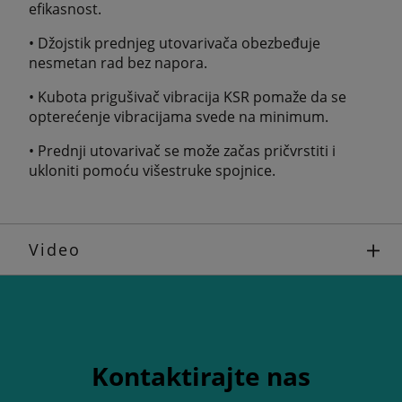
efikasnost.
• Džojstik prednjeg utovarivača obezbeđuje
nesmetan rad bez napora.
• Kubota prigušivač vibracija KSR pomaže da se
opterećenje vibracijama svede na minimum.
• Prednji utovarivač se može začas pričvrstiti i
ukloniti pomoću višestruke spojnice.
Video
Kontaktirajte nas