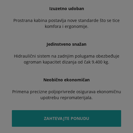
Izuzetno udoban
Prostrana kabina postavlja nove standarde što se tice
komfora i ergonomije.
Jedinstveno snažan
Hidraulični sistem na zadnjim polugama obezbeđuje
ogroman kapacitet dizanja od čak 9.400 kg.
Neobično ekonomičan
Primena precizne poljoprivrede osigurava ekonomičnu
upotrebu repromaterijala.
ZAHTEVAJTE PONUDU