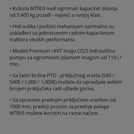
• Kubota M7003 nudi ogroman kapacitet dizanja
od 9.400 kg pozadi - najveći u svojoj klasi.
• Hidraulika i podizni mehanizam optimalno su
usklađeni sa jedinstvenim radnim kapacitetom
traktora visokih performansi.
• Modeli Premium i KVT imaju CCLS hidrauličnu
pumpu sa ogromnom izlaznom snagom od 110 l /
min.
• Sa četiri brzine PTO - priključnog vratila (540 /
540E / 1,000 / 1,000E) možete da upravljate velikim
brojem priključaka radi uštede goriva.
• Sa opcionim prednjim priključnim vratilom od
1000 mm, prednji prostor za prednje poluge
M7003 možete koristiti na razne načine.