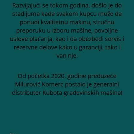
Razvijajući se tokom godina, došlo je do
stadijuma kada svakom kupcu može da
ponudi kvalitetnu mašinu, stručnu
preporuku u izboru mašine, povoljne
uslove plaćanja, kao i da obezbedi servis i
rezervne delove kako u garanciji, tako i
van nje.
Od početka 2020. godine preduzeće
Milurović Komerc postalo je generalni
distributer Kubota građevinskih mašina!