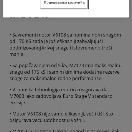
Подешавања колачића
MOTOR
• Savremeni motor V6108 sa nominalnom snagom
od 170 KS sada je još efikasniji zahvaljujući
optimizovanoj krivoj snage i istovremeno troši
manje.
• Sa pojačavanjem od 5 kS, M7173 ima maksimalnu
snagu od 175 kS i samim tim ima dodatne rezerve
snage za maksimalne radne performanse.
• Vrhunska tehnologija motora osigurava da
M7003 lako zadovoljava Euro Stage V standard
emisije.
• Motor V6108 nije samo efikasniji, već i tiši, što
osigurava veću udobnost u vožnji.
• M7003 je izuzetan traktor pogodan za servis, čak i