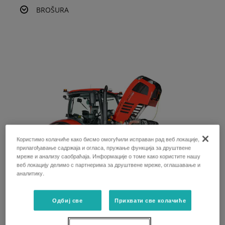
BROŠURA
Користимо колачиће како бисмо омогућили исправан рад веб локације,
прилагођавање садржаја и огласа, пружање функција за друштвене
мреже и анализу саобраћаја. Информације о томе како користите нашу
веб локацију делимо с партнерима за друштвене мреже, оглашавање и
аналитику.
Одбиј све
Прихвати све колачиће