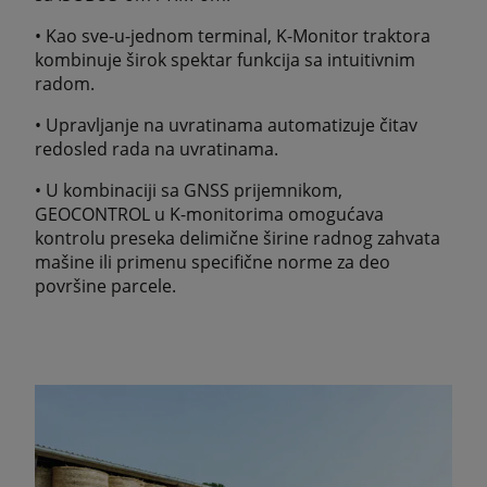
• Kao sve-u-jednom terminal, K-Monitor traktora
kombinuje širok spektar funkcija sa intuitivnim
radom.
• Upravljanje na uvratinama automatizuje čitav
redosled rada na uvratinama.
• U kombinaciji sa GNSS prijemnikom,
GEOCONTROL u K-monitorima omogućava
kontrolu preseka delimične širine radnog zahvata
mašine ili primenu specifične norme za deo
površine parcele.