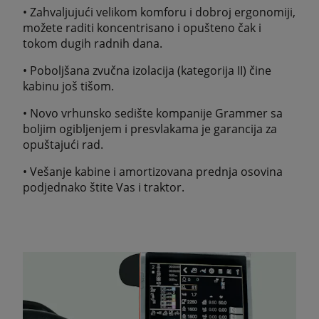
• Zahvaljujući velikom komforu i dobroj ergonomiji,
možete raditi koncentrisano i opušteno čak i
tokom dugih radnih dana.
• Poboljšana zvučna izolacija (kategorija II) čine
kabinu još tišom.
• Novo vrhunsko sedište kompanije Grammer sa
boljim ogibljenjem i presvlakama je garancija za
opuštajući rad.
• Vešanje kabine i amortizovana prednja osovina
podjednako štite Vas i traktor.