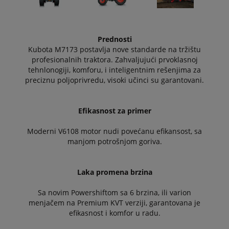
Prednosti
Kubota M7173 postavlja nove standarde na tržištu
profesionalnih traktora. Zahvaljujući prvoklasnoj
tehnlonogiji, komforu, i inteligentnim rešenjima za
preciznu poljoprivredu, visoki učinci su garantovani.
Efikasnost za primer
Moderni V6108 motor nudi povećanu efikansost, sa
manjom potrošnjom goriva.
Laka promena brzina
Sa novim Powershiftom sa 6 brzina, ili varion
menjačem na Premium KVT verziji, garantovana je
efikasnost i komfor u radu.