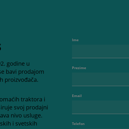
s
Ime
2. godine u
Prezime
se bavi prodajom
ih proizvođača.
Email
omaćih traktora i
iruje svoj prodajni
ava nivo usluge.
kih i svetskih
Telefon