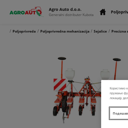
Agro Auto d.o.o.
Poljopri
Generalni distributer Kubota
/
/
/
/
Poljoprivreda
Poljoprivredna mehanizacija
Sejalice
Precizna 
Користимо к
пружање фун
локацију де
Подешав