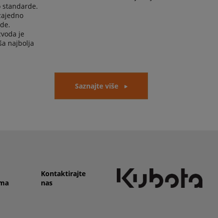
 standarde.
zajedno
de.
zvoda je
ša najbolja
Saznajte više
Kontaktirajte
ma
nas