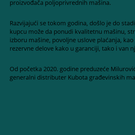
proizvođača poljoprivrednih mašina.
Razvijajući se tokom godina, došlo je do st
kupcu može da ponudi kvalitetnu mašinu, st
izboru mašine, povoljne uslove plaćanja, kao 
rezervne delove kako u garanciji, tako i van nj
Od početka 2020. godine preduzeće Milurovi
generalni distributer Kubota građevinskih ma