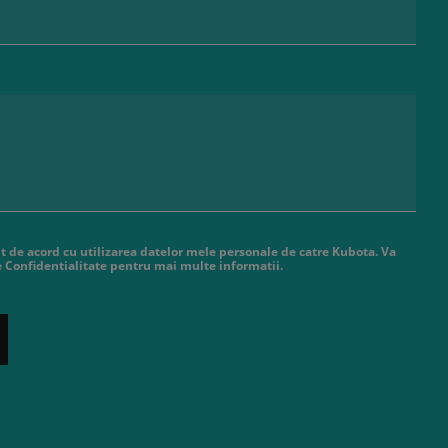
t de acord cu utilizarea datelor mele personale de catre Kubota. Va
de Confidentialitate pentru mai multe informatii.