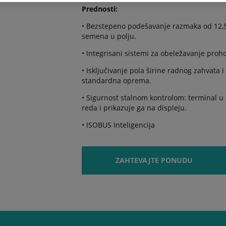
Prednosti:
• Bezstepeno podešavanje razmaka od 12,5 
semena u polju.
• Integrisani sistemi za obeležavanje proh
• Isključivanje pola širine radnog zahvata
standardna oprema.
• Sigurnost stalnom kontrolom: terminal u 
reda i prikazuje ga na displeju.
• ISOBUS Inteligencija
ZAHTEVAJTE PONUDU