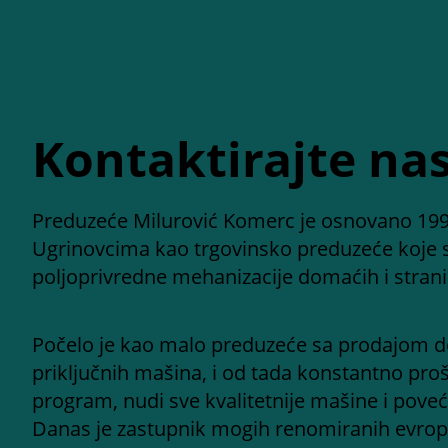
Kontaktirajte na
Preduzeće Milurović Komerc je osnovano 199
Ugrinovcima kao trgovinsko preduzeće koje 
poljoprivredne mehanizacije domaćih i stran
Počelo je kao malo preduzeće sa prodajom d
priključnih mašina, i od tada konstantno proš
program, nudi sve kvalitetnije mašine i poveć
Danas je zastupnik mogih renomiranih evrops