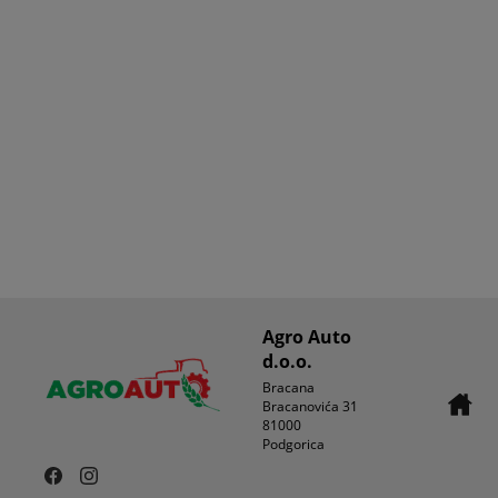
Agro Auto
d.o.o.
Bracana
Bracanovića 31
81000
Podgorica