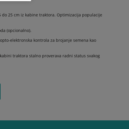
do 25 cm iz kabine traktora. Optimizacija populacije
oda (opcionalno).
 i opto-elektronska kontrola za brojanje semena kao
kabini traktora stalno proverava radni status svakog