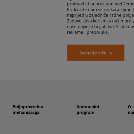
proizvode i neprestano podižemo
Pridružite nam se i zakoračajmo 
naprijed u zajedniče radne pobje
Zadovoljstvo korisnika naših proi
naše najveće bogatstvo. Vi ste na
reklama i preporuka.
Saznajte više
Poljoprivredna
Komunalni
O
mehanizacija
program
na