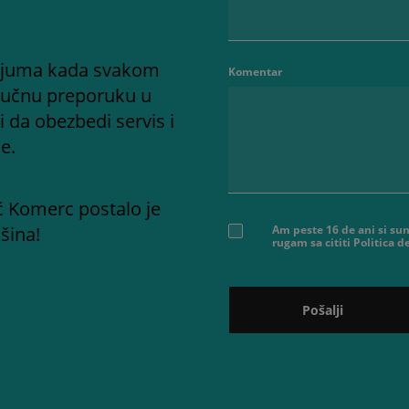
adijuma kada svakom
Komentar
ručnu preporuku u
i da obezbedi servis i
e.
ć Komerc postalo je
šina!
Am peste 16 de ani si sun
rugam sa cititi Politica 
Pošalji