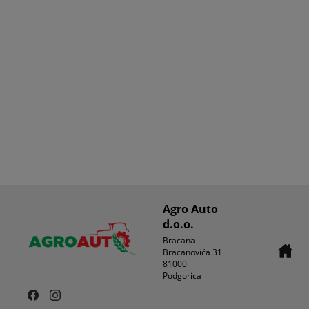
Agro Auto
d.o.o.
Bracana
Bracanovića 31
81000
Podgorica