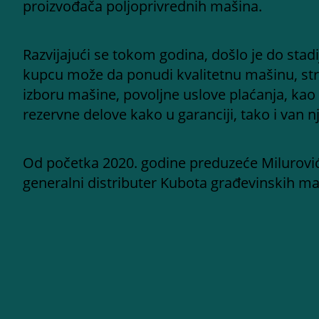
proizvođača poljoprivrednih mašina.
Razvijajući se tokom godina, došlo je do st
kupcu može da ponudi kvalitetnu mašinu, st
izboru mašine, povoljne uslove plaćanja, kao 
rezervne delove kako u garanciji, tako i van nj
Od početka 2020. godine preduzeće Milurovi
generalni distributer Kubota građevinskih ma