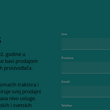
s
Ime
2. godine u
Prezime
se bavi prodajom
ih proizvođača.
Email
omaćih traktora i
iruje svoj prodajni
ava nivo usluge.
kih i svetskih
Telefon