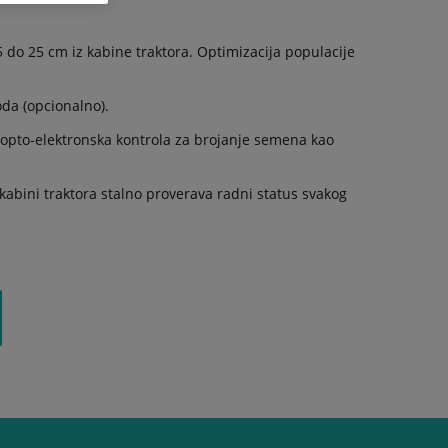
do 25 cm iz kabine traktora. Optimizacija populacije
oda (opcionalno).
 i opto-elektronska kontrola za brojanje semena kao
kabini traktora stalno proverava radni status svakog