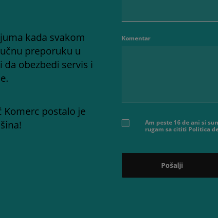
adijuma kada svakom
Komentar
ručnu preporuku u
i da obezbedi servis i
e.
ć Komerc postalo je
šina!
Am peste 16 de ani si sun
rugam sa cititi Politica 
Pošalji