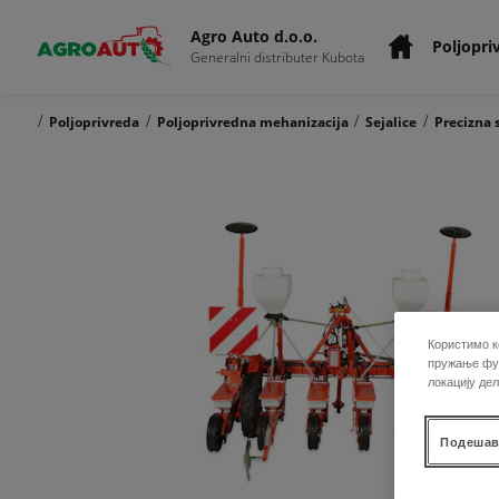
Agro Auto d.o.o.
Poljopri
Generalni distributer Kubota
/
/
/
/
Poljoprivreda
Poljoprivredna mehanizacija
Sejalice
Precizna 
Користимо к
пружање фун
локацију де
Подешав