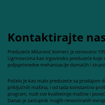
Kontaktirajte na
Preduzeće Milurović Komerc je osnovano 199
Ugrinovcima kao trgovinsko preduzeće koje 
poljoprivredne mehanizacije domaćih i stran
Počelo je kao malo preduzeće sa prodajom d
priključnih mašina, i od tada konstantno proš
program, nudi sve kvalitetnije mašine i poveć
Danas je zastupnik mogih renomiranih evrops