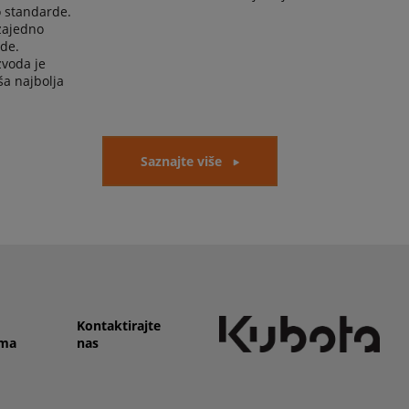
 standarde.
zajedno
de.
zvoda je
ša najbolja
Saznajte više
Kontaktirajte
ma
nas