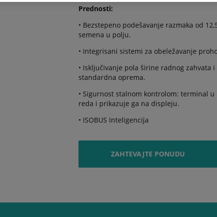
Prednosti:
• Bezstepeno podešavanje razmaka od 12,5 
semena u polju.
• Integrisani sistemi za obeležavanje proh
• Isključivanje pola širine radnog zahvata
standardna oprema.
• Sigurnost stalnom kontrolom: terminal u 
reda i prikazuje ga na displeju.
• ISOBUS Inteligencija
ZAHTEVAJTE PONUDU