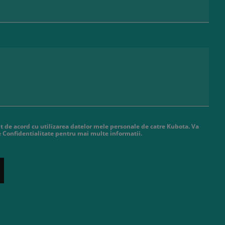
t de acord cu utilizarea datelor mele personale de catre Kubota. Va
de Confidentialitate pentru mai multe informatii.