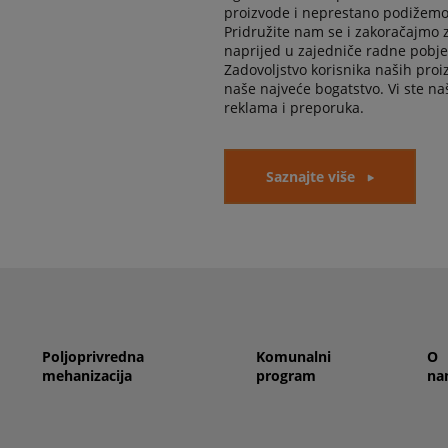
proizvode i neprestano podižemo
Pridružite nam se i zakoračajmo 
naprijed u zajedniče radne pobje
Zadovoljstvo korisnika naših proi
naše najveće bogatstvo. Vi ste na
reklama i preporuka.
Saznajte više
Poljoprivredna
Komunalni
O
mehanizacija
program
na