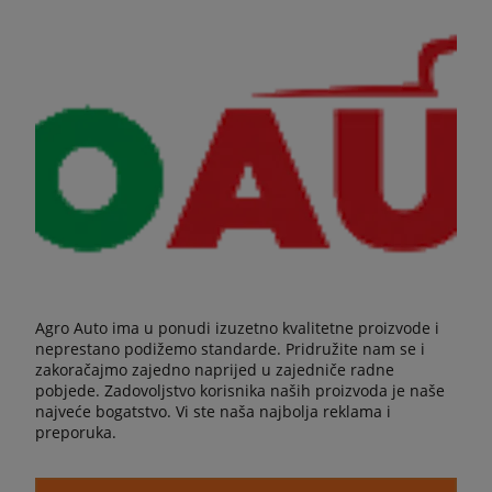
Agro Auto ima u ponudi izuzetno kvalitetne proizvode i
neprestano podižemo standarde. Pridružite nam se i
zakoračajmo zajedno naprijed u zajedniče radne
pobjede. Zadovoljstvo korisnika naših proizvoda je naše
najveće bogatstvo. Vi ste naša najbolja reklama i
preporuka.