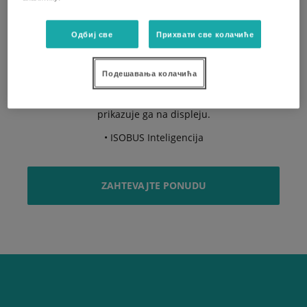
(opcionalno).
Одбиј све
Прихвати све колачиће
• Isključivanje pola širine radnog zahvata i opto-
elektronska kontrola za brojanje semena kao
standardna oprema.
Подешавања колачића
• Sigurnost stalnom kontrolom: terminal u kabini
traktora stalno proverava radni status svakog reda i
prikazuje ga na displeju.
• ISOBUS Inteligencija
ZAHTEVAJTE PONUDU