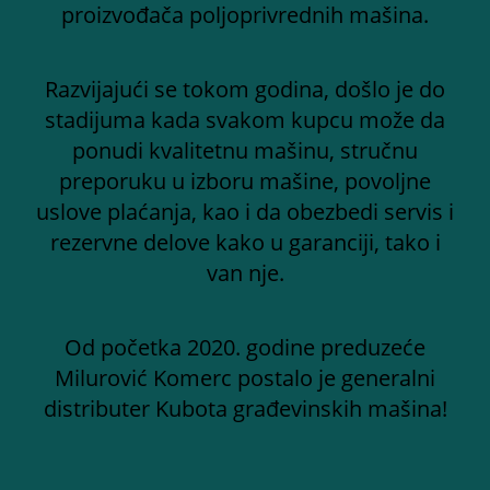
proizvođača poljoprivrednih mašina.
Razvijajući se tokom godina, došlo je do
stadijuma kada svakom kupcu može da
ponudi kvalitetnu mašinu, stručnu
preporuku u izboru mašine, povoljne
uslove plaćanja, kao i da obezbedi servis i
rezervne delove kako u garanciji, tako i
van nje.
Od početka 2020. godine preduzeće
Milurović Komerc postalo je generalni
distributer Kubota građevinskih mašina!