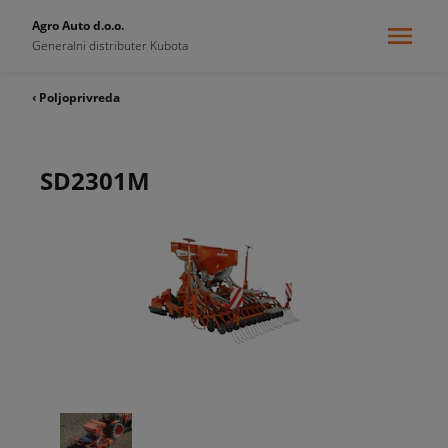
Agro Auto d.o.o.
Generalni distributer Kubota
‹ Poljoprivreda
SD2301M