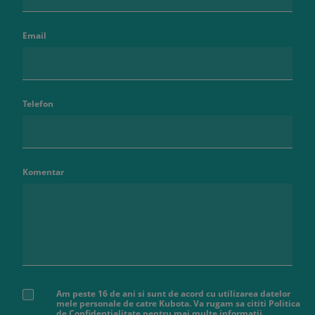
Email
Telefon
Komentar
Am peste 16 de ani si sunt de acord cu utilizarea datelor
mele personale de catre Kubota. Va rugam sa cititi Politica
de Confidentialitate pentru mai multe informatii.