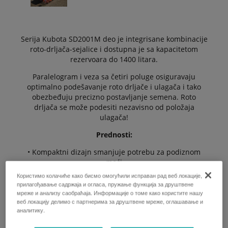
Serija Kubota SD2001M deo je integrisane kombinacije
roto-drljača-sejalice i dostupna je sa kapacitetom
rezervoara do 1400 litara.
Paralelogram i veza sa četiri poluge osiguravaju
optimalno podešavanje roto drljače i ulagača i tako
obezbeđuju precizno postavljanje semena. Roto
drljača se može podesiti nezavisno od položaja
ulagača!
Prednosti:
• Kompaktni dizajn smanjuje potrebu za podiznom
moći
Користимо колачиће како бисмо омогућили исправан рад веб локације,
• Lako dostupan ELDOS uređaj za doziranje sa
прилагођавање садржаја и огласа, пружање функција за друштвене
električnim pogonom
мреже и анализу саобраћаја. Информације о томе како користите нашу
веб локацију делимо с партнерима за друштвене мреже, оглашавање и
• Jednostavno i nezavisno podešavanje dubine setve
аналитику.
• Podesivi valjci