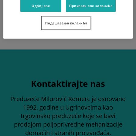
Одбиј све
Прихвати све колачиће
ZAHTEVAJTE PONUDU
Подешавања колачића
Kontaktirajte nas
Preduzeće Milurović Komerc je osnovano
1992. godine u Ugrinovcima kao
trgovinsko preduzeće koje se bavi
prodajom poljoprivredne mehanizacije
domaćih i stranih proizvođača.