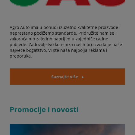
Agro Auto ima u ponudi izuzetno kvalitetne proizvode i
neprestano podižemo standarde. Pridružite nam se i
zakoračajmo zajedno naprijed u zajedniče radne
pobjede. Zadovoljstvo korisnika naših proizvoda je naše
najveće bogatstvo. Vi ste naša najbolja reklama i
preporuka.
Saznajte više
Promocije i novosti