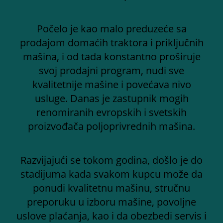
Počelo je kao malo preduzeće sa
prodajom domaćih traktora i priključnih
mašina, i od tada konstantno proširuje
svoj prodajni program, nudi sve
kvalitetnije mašine i povećava nivo
usluge. Danas je zastupnik mogih
renomiranih evropskih i svetskih
proizvođača poljoprivrednih mašina.
Razvijajući se tokom godina, došlo je do
stadijuma kada svakom kupcu može da
ponudi kvalitetnu mašinu, stručnu
preporuku u izboru mašine, povoljne
uslove plaćanja, kao i da obezbedi servis i