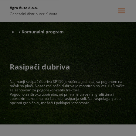
Agro Auto d.o.o.
Generalni distributer Kubota
‹ Komunalni program
Rasipači đubriva
Najmanji rasipač đubriva SP150 je vučena jedinica, sa pogonom na
točak na ploči. Nosač rasipača đubriva je montiran na vezu u 3 tačke,
sa zahtevom za pogonsko vratilo traktora.
Pogodno za široku upotrebu, od prihrane trave na igralištima i
sportskim terenima, pa čak i do rasipanja soli. Na raspolaganju su
opcioni graničnici, mešači i poklopci rezervoara.