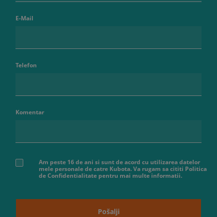
E-Mail
Telefon
Komentar
Am peste 16 de ani si sunt de acord cu utilizarea datelor
mele personale de catre Kubota. Va rugam sa cititi Politica
de Confidentialitate pentru mai multe informatii.
Pošalji