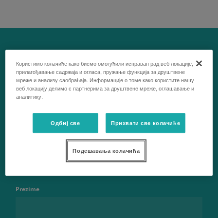
Користимо колачиће како бисмо омогућили исправан рад веб локације,
прилагођавање садржаја и огласа, пружање функција за друштвене
Kontaktirajte nas
мреже и анализу саобраћаја. Информације о томе како користите нашу
веб локацију делимо с партнерима за друштвене мреже, оглашавање и
аналитику.
Одбиј све
Прихвати све колачиће
Ime
Подешавања колачића
Prezime