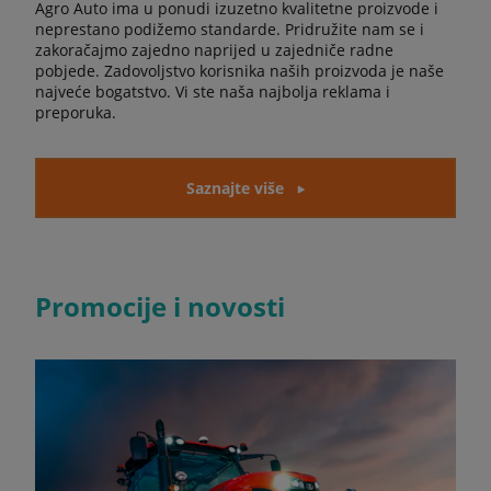
Agro Auto ima u ponudi izuzetno kvalitetne proizvode i
neprestano podižemo standarde. Pridružite nam se i
zakoračajmo zajedno naprijed u zajedniče radne
pobjede. Zadovoljstvo korisnika naših proizvoda je naše
najveće bogatstvo. Vi ste naša najbolja reklama i
preporuka.
Saznajte više
Promocije i novosti