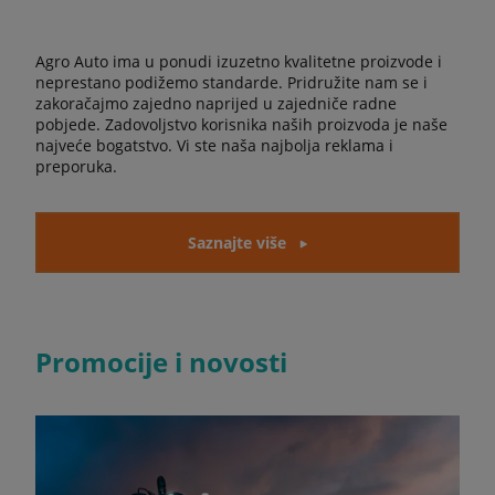
Agro Auto ima u ponudi izuzetno kvalitetne proizvode i
neprestano podižemo standarde. Pridružite nam se i
zakoračajmo zajedno naprijed u zajedniče radne
pobjede. Zadovoljstvo korisnika naših proizvoda je naše
najveće bogatstvo. Vi ste naša najbolja reklama i
preporuka.
Saznajte više
Promocije i novosti