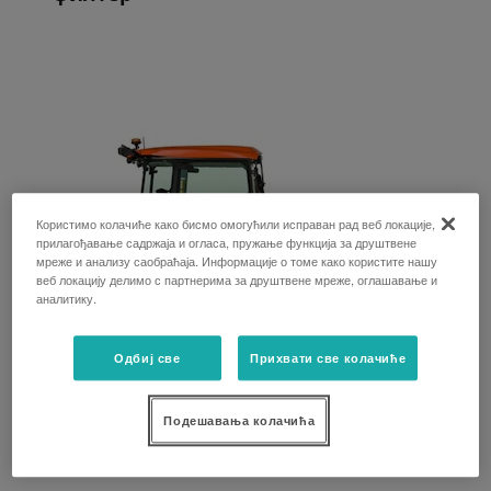
Користимо колачиће како бисмо омогућили исправан рад веб локације,
прилагођавање садржаја и огласа, пружање функција за друштвене
мреже и анализу саобраћаја. Информације о томе како користите нашу
веб локацију делимо с партнерима за друштвене мреже, оглашавање и
аналитику.
Одбиј све
Прихвати све колачиће
Kubota traktor M5091 N Power
Подешавања колачића
Crawler