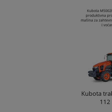
Kubota M5002N
produktivna pr
mašina za zahtevn
i voća
Kubota tra
112