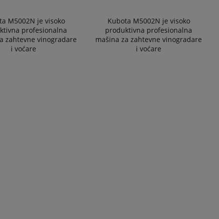
ta M5002N je visoko
Kubota M5002N je visoko
ktivna profesionalna
produktivna profesionalna
a zahtevne vinogradare
mašina za zahtevne vinogradare
i voćare
i voćare