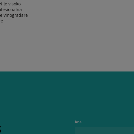
 je visoko
ofesionalna
e vinogradare
re
s
Ime