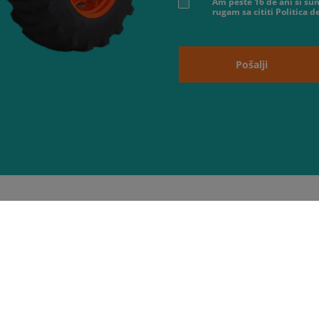
Am peste 16 de ani si sun
rugam sa cititi Politica 
Pošalji
O nama