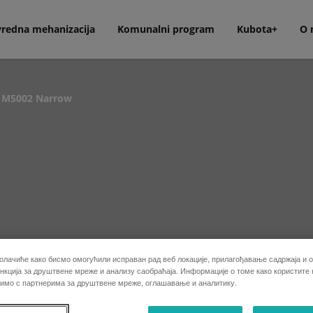
vredna mehanizacija
Komunalni program
Kubota+
O 
M5002 Narrow
олачиће како бисмо омогућили исправан рад веб локације, прилагођавање садржаја и о
кција за друштвене мреже и анализу саобраћаја. Информације о томе како користите
лимо с партнерима за друштвене мреже, оглашавање и аналитику.