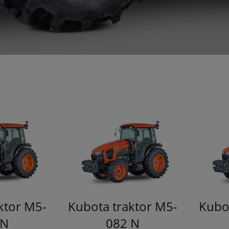
ktor M5-
Kubota traktor M5-
Kubo
 N
082 N