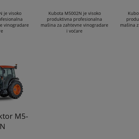
 je visoko
Kubota M5002N je visoko
Kubo
ofesionalna
produktivna profesionalna
produ
e vinogradare
mašina za zahtevne vinogradare
mašina z
re
i voćare
ktor M5-
 N