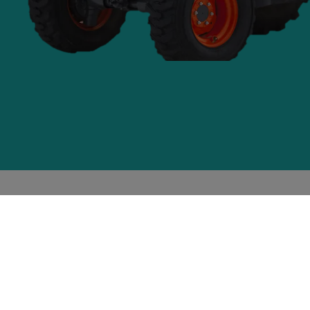
Agro Auto d.o.o.
Bracana Bracanovića 31