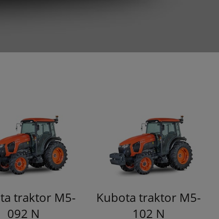
ta traktor M5-
Kubota traktor M5-
092 N
102 N