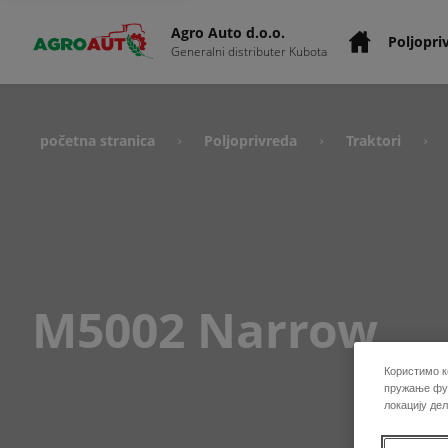
Agro Auto d.o.o.
Poljopri
Generalni distributer Kubota
početna stranica
Poljoprivreda
Traktori
›
›
›
M5002 Narrow
Користимо к
пружање фун
локацију де