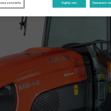
ања колачића
Одбиј све
Прихвати св