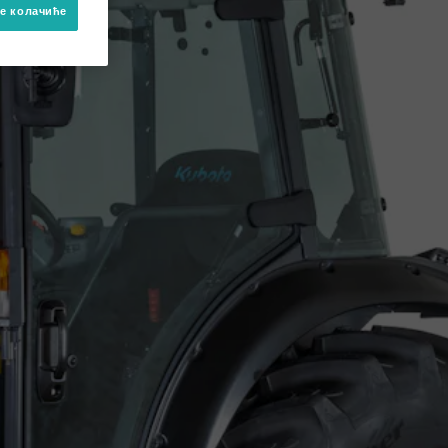
е колачиће