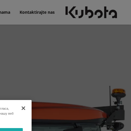
nama
Kontaktirajte nas
гласа,
 нашу веб