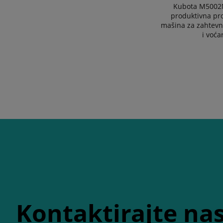
Kubota M5002N
produktivna pr
mašina za zahtevn
i voća
Kontaktirajte na