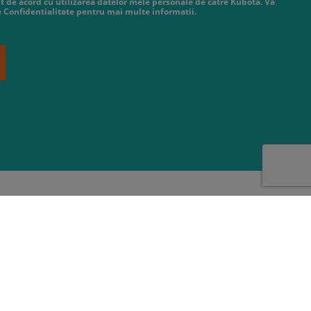
t de acord cu utilizarea datelor mele personale de catre Kubota. Va
de Confidentialitate pentru mai multe informatii.
Promocije i novosti