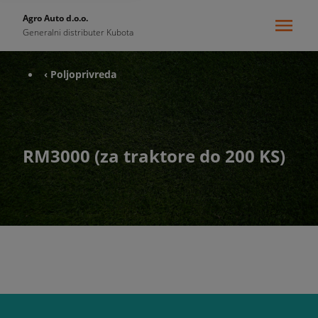
Agro Auto d.o.o.
Generalni distributer Kubota
‹ Poljoprivreda
RM3000 (za traktore do 200 KS)