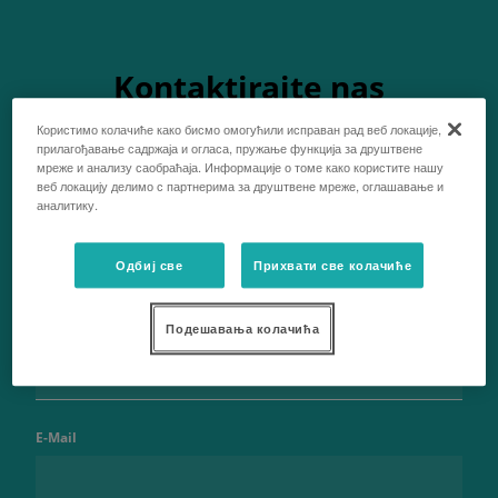
Kontaktirajte nas
Користимо колачиће како бисмо омогућили исправан рад веб локације,
прилагођавање садржаја и огласа, пружање функција за друштвене
мреже и анализу саобраћаја. Информације о томе како користите нашу
веб локацију делимо с партнерима за друштвене мреже, оглашавање и
аналитику.
Ime
Одбиј све
Прихвати све колачиће
Подешавања колачића
Prezime
E-Mail