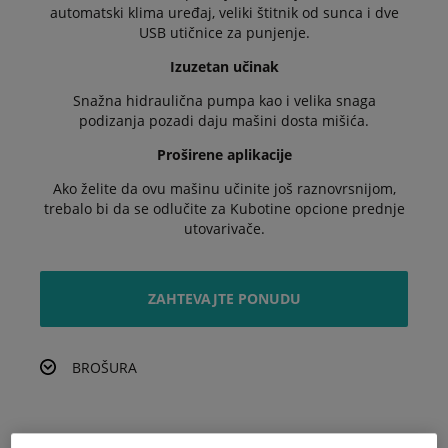
automatski klima uređaj, veliki štitnik od sunca i dve
USB utičnice za punjenje.
Izuzetan učinak
Snažna hidraulična pumpa kao i velika snaga
podizanja pozadi daju mašini dosta mišića.
Proširene aplikacije
Ako želite da ovu mašinu učinite još raznovrsnijom,
trebalo bi da se odlučite za Kubotine opcione prednje
utovarivače.
ZAHTEVAJTE PONUDU
BROŠURA