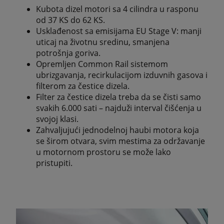
Kubota dizel motori sa 4 cilindra u rasponu
od 37 KS do 62 KS.
Usklađenost sa emisijama EU Stage V: manji
uticaj na životnu sredinu, smanjena
potrošnja goriva.
Opremljen Common Rail sistemom
ubrizgavanja, recirkulacijom izduvnih gasova i
filterom za čestice dizela.
Filter za čestice dizela treba da se čisti samo
svakih 6.000 sati – najduži interval čišćenja u
svojoj klasi.
Zahvaljujući jednodelnoj haubi motora koja
se širom otvara, svim mestima za održavanje
u motornom prostoru se može lako
pristupiti.