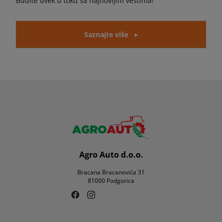
Budite uvek u toku sa najnovijim vestima!
Saznajte više
Agro Auto d.o.o.
Bracana Bracanovića 31
81000 Podgorica