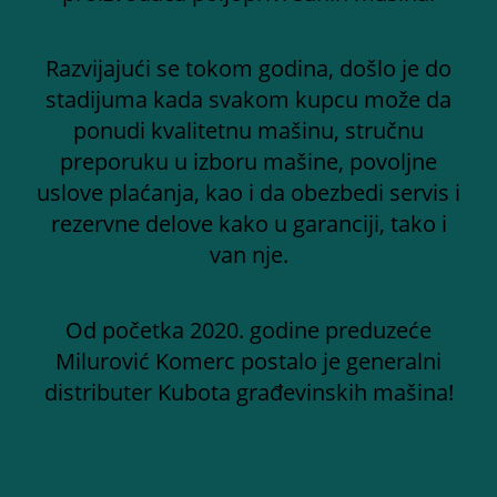
Razvijajući se tokom godina, došlo je do
stadijuma kada svakom kupcu može da
ponudi kvalitetnu mašinu, stručnu
preporuku u izboru mašine, povoljne
uslove plaćanja, kao i da obezbedi servis i
rezervne delove kako u garanciji, tako i
van nje.
Od početka 2020. godine preduzeće
Milurović Komerc postalo je generalni
distributer Kubota građevinskih mašina!