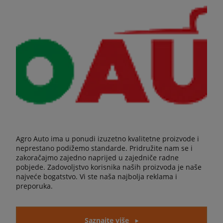
Agro Auto ima u ponudi izuzetno kvalitetne proizvode i
neprestano podižemo standarde. Pridružite nam se i
zakoračajmo zajedno naprijed u zajedniče radne
pobjede. Zadovoljstvo korisnika naših proizvoda je naše
najveće bogatstvo. Vi ste naša najbolja reklama i
preporuka.
Saznajte više