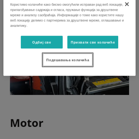
Користимо колачиће како бисмо омогућили исправан рад веб локације,
прилагођавање садржаја и огласа, пружање функција за друштвене
мреже и анализу саобраћаја. Информације о томе како користите нашу
веб локацију делимо с партнерима за друштвене мреже, оглашавање и
аналитику.
Одбиј све
Прихвати све колачиће
Подешавања колачића
Motor