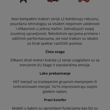
Novi kompaktni traktori serije L2 kombinuju robusnu,
pouzdanu tehnologiju sa visokim stepenom udobnosti
i efikasnosti u jednoj mašini. Zahvaljujući svojoj
izuzetnoj upravljivosti, fleksibilnim opcijama primene i
odličnim performansama, ovi novi traktori su idealni
za širok spektar različitih poslova.
Čista snaga
Efikasni dizel motori Kubota L2 serije usaglašeni su sa
trenutnim EU Stage V standardima emisije.
Lako prebacivanje
HST menjač sa trostepenim grupnim menjanjem ili
sinhronizovani menjač 16/16 impresioniraju svojim
glatkim radom.
Pravi komfor
Modeli u kabini su opremljeni funkcijama kao što su